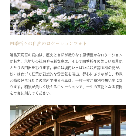
四季折々の自然のロケーションフォト
湯島天満宮の境内は、歴史と自然が織りなす風情豊かなロケーション
が魅力。朱塗りの社殿や荘厳な鳥居、そして四季折々の美しい風景が、
ふたりの門出を彩ります。春には境内いっぱいに咲き誇る梅の花が、
秋には色づく紅葉が幻想的な雰囲気を演出。都心にありながら、静寂
と緑に包まれたこの場所で撮る写真は、一枚一枚が特別な想い出にな
ります。和装が美しく映えるロケーションで、一生の宝物となる瞬間
を写真に刻んでください。