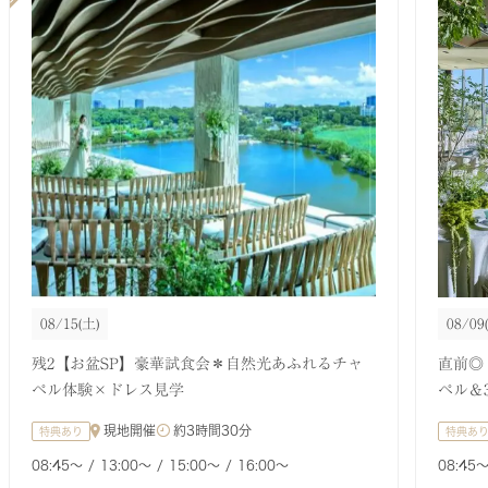
08/15
(土)
08/09
残2【お盆SP】豪華試食会＊自然光あふれるチャ
直前◎
ペル体験×ドレス見学
ペル＆
現地開催
約
3時間30分
特典あり
特典あ
08:45〜
13:00〜
15:00〜
16:00〜
08:45