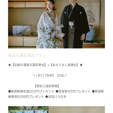
湯島天満宮挙式プラン
★【伝統の湯島天満宮挙式】×【おもてなし食事会】★
＼1.917.764円 20名／
【特別ご成約特典】
◆新郎新婦衣装20万円プレゼント ◆控室料4万円プレゼント ◆新郎新
婦美容8,000円プレゼント ◆送迎バス付き