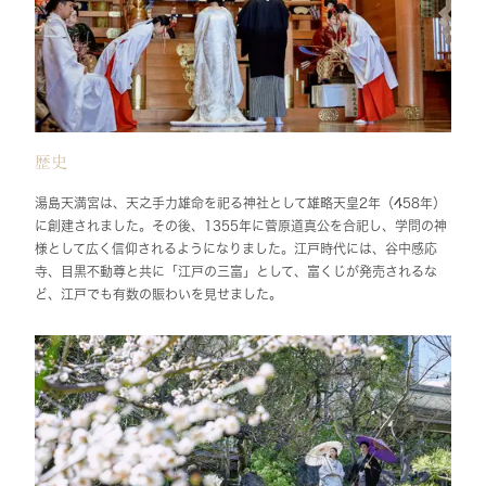
歴史
湯島天満宮は、天之手力雄命を祀る神社として雄略天皇2年（458年）
に創建されました。その後、1355年に菅原道真公を合祀し、学問の神
様として広く信仰されるようになりました。江戸時代には、谷中感応
寺、目黒不動尊と共に「江戸の三富」として、富くじが発売されるな
ど、江戸でも有数の賑わいを見せました。